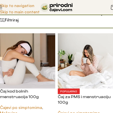
Otkrijte blagodeti prirode uz naše čajeve!
Skip to navigation
Skip to main content
Početna
/
Prodavnica
/
Proizvodi označeni “menstruacija”
Filtriraj
Čaj kod bolnih
POPULARNO
menstruacija 100g
Čaj za PMS i menstruaciju
100g
Čajevi po simptomima
,
Mešavine
Čajevi po simptomima
,