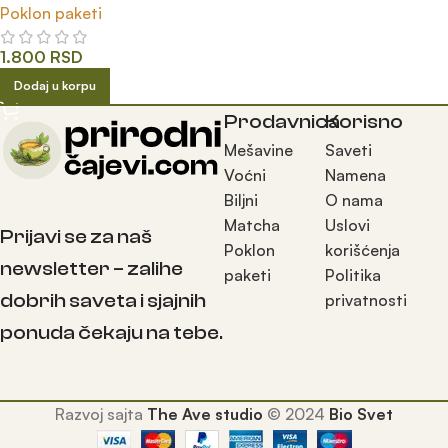
Poklon paketi
1.800
RSD
Dodaj u korpu
Prodavnica
Korisno
Mešavine
Saveti
Voćni
Namena
Biljni
O nama
Matcha
Uslovi
Prijavi se za naš
Poklon
korišćenja
newsletter – zalihe
paketi
Politika
dobrih saveta i sjajnih
privatnosti
ponuda čekaju na tebe.
Razvoj sajta
The Ave studio
©
2024
Bio Svet