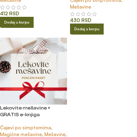
Mešavine
412
RSD
430
RSD
Dodaj u korpu
Dodaj u korpu
Lekovite mešavine +
GRATIS e-knjiga
Čajevi po simptomima
,
Magične mešavine
,
Mešavine
,