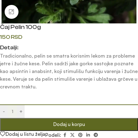
Klik da uvećaš
Čaj Pelin 100g
150
RSD
Detalji:
Tradicionalno, pelin se smatra korisnim lekom za probleme
jetre i žučne kese. Pelin sadrži jake gorke sastojke poznate
kao apsintin i anabsint, koji stimulišu funkciju varenja i žučne
kese. Veruje se da pelin stimuliše varenje i ublažava grčeve u
crevnom traktu.
-
+
Dodaj u korpu
Dodaj u listu želja
Podeli: