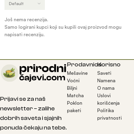
Još nema recenzija.
Samo logirani kupci koji su kupili ovaj proizvod mogu
napisati recenziju.
Prodavnica
Korisno
Mešavine
Saveti
Voćni
Namena
Biljni
O nama
Matcha
Uslovi
Prijavi se za naš
Poklon
korišćenja
newsletter – zalihe
paketi
Politika
dobrih saveta i sjajnih
privatnosti
ponuda čekaju na tebe.