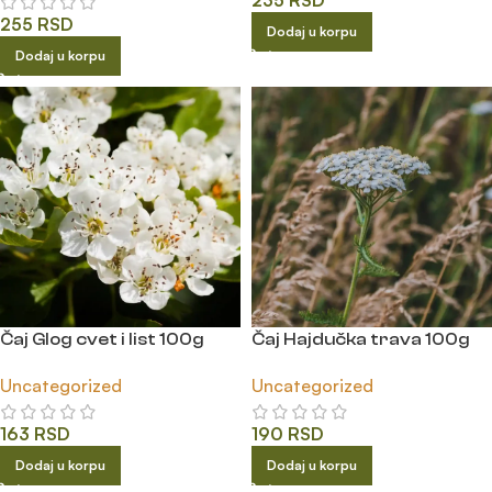
235
RSD
255
RSD
Dodaj u korpu
Dodaj u korpu
Čaj Glog cvet i list 100g
Čaj Hajdučka trava 100g
Uncategorized
Uncategorized
163
RSD
190
RSD
Dodaj u korpu
Dodaj u korpu