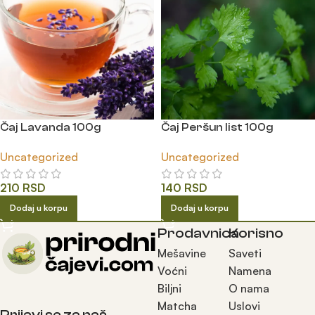
Čaj Lavanda 100g
Čaj Peršun list 100g
Uncategorized
Uncategorized
210
RSD
140
RSD
Dodaj u korpu
Dodaj u korpu
Prodavnica
Korisno
Mešavine
Saveti
Voćni
Namena
Biljni
O nama
Matcha
Uslovi
Prijavi se za naš