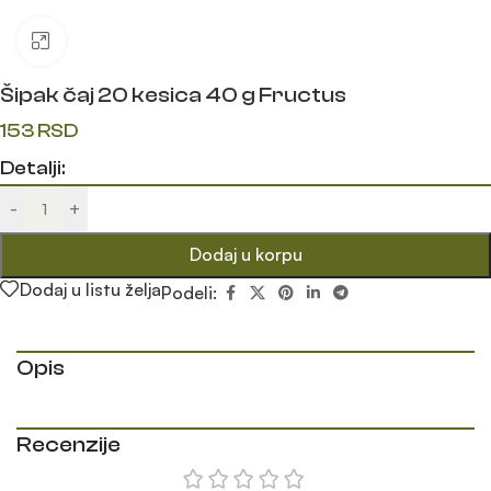
Klik da uvećaš
Šipak čaj 20 kesica 40 g Fructus
153
RSD
Detalji:
-
+
Dodaj u korpu
Dodaj u listu želja
Podeli:
Opis
Recenzije