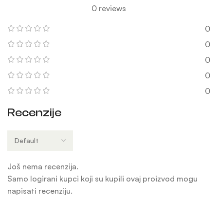
0 reviews
0
0
0
0
0
Recenzije
Još nema recenzija.
Samo logirani kupci koji su kupili ovaj proizvod mogu
napisati recenziju.