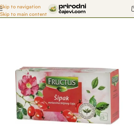
Otkrijte blagodeti prirode uz naše čajeve!
Skip to navigation
Skip to main content
Početna
/
Prodavnica
/
Voćni