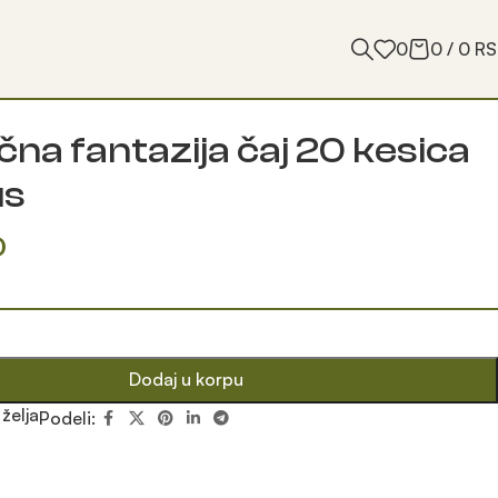
0
0
/
0
RS
čna fantazija čaj 20 kesica
us
D
Dodaj u korpu
 želja
Podeli: