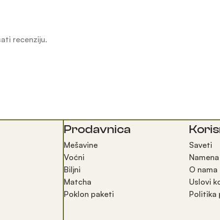
ati recenziju.
Prodavnica
Kori
Mešavine
Saveti
Voćni
Namena
Biljni
O nama
Matcha
Uslovi k
Poklon paketi
Politika