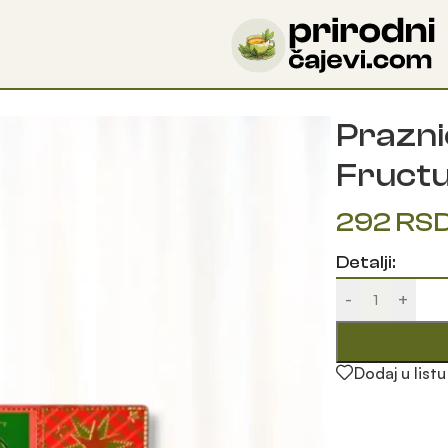
Otkrijte blagodeti prirode uz naše čajeve!
esica Fructus
Prazni
Fruct
292
RS
Detalji:
-
+
Dodaj u listu