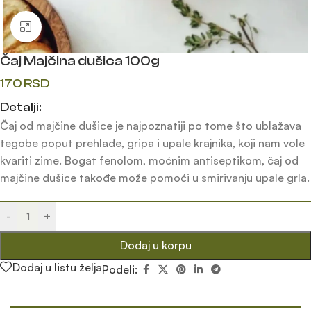
Klik da uvećaš
Čaj Majčina dušica 100g
170
RSD
Detalji:
Čaj od majčine dušice je najpoznatiji po tome što ublažava
tegobe poput prehlade, gripa i upale krajnika, koji nam vole
kvariti zime. Bogat fenolom, moćnim antiseptikom, čaj od
majčine dušice takođe može pomoći u smirivanju upale grla.
-
+
Dodaj u korpu
Dodaj u listu želja
Podeli: