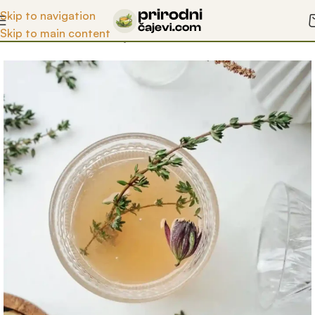
Otkrijte blagodeti prirode uz naše čajeve!
Skip to navigation
Skip to main content
Početna
/
Prodavnica
/
Biljni