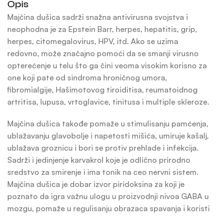
Opis
Majčina dušica sadrži snažna antivirusna svojstva i
neophodna je za Epstein Barr, herpes, hepatitis, grip,
herpes, citomegalovirus, HPV, itd. Ako se uzima
redovno, može značajno pomoći da se smanji virusno
opterećenje u telu što ga čini veoma visokim korisno za
one koji pate od sindroma hroničnog umora,
fibromialgije, Hašimotovog tiroiditisa, reumatoidnog
artritisa, lupusa, vrtoglavice, tinitusa i multiple skleroze.
Majčina dušica takođe pomaže u stimulisanju pamćenja,
ublažavanju glavobolje i napetosti mišića, umiruje kašalj,
ublažava groznicu i bori se protiv prehlade i infekcija.
Sadrži i jedinjenje karvakrol koje je odlično prirodno
sredstvo za smirenje i ima tonik na ceo nervni sistem.
Majčina dušica je dobar izvor piridoksina za koji je
poznato da igra važnu ulogu u proizvodnji nivoa GABA u
mozgu, pomaže u regulisanju obrazaca spavanja i koristi