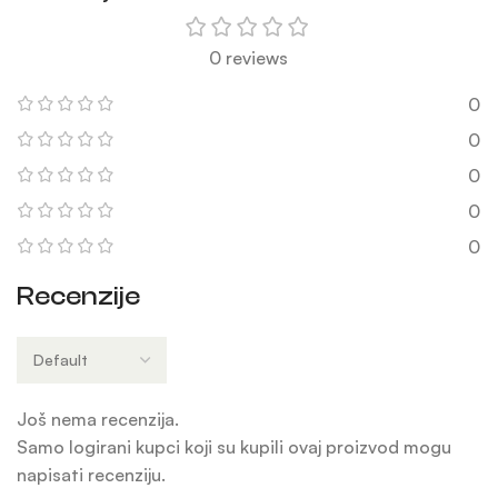
0 reviews
0
0
0
0
0
Recenzije
Još nema recenzija.
Samo logirani kupci koji su kupili ovaj proizvod mogu
napisati recenziju.