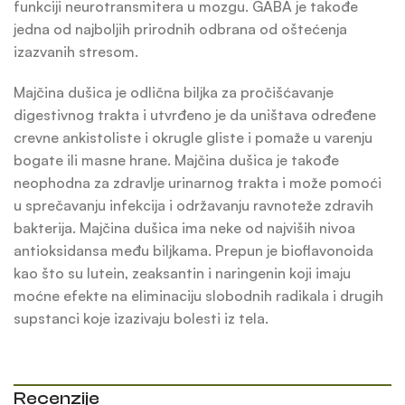
funkciji neurotransmitera u mozgu. GABA je takođe
jedna od najboljih prirodnih odbrana od oštećenja
izazvanih stresom.
Majčina dušica je odlična biljka za pročišćavanje
digestivnog trakta i utvrđeno je da uništava određene
crevne ankistoliste i okrugle gliste i pomaže u varenju
bogate ili masne hrane. Majčina dušica je takođe
neophodna za zdravlje urinarnog trakta i može pomoći
u sprečavanju infekcija i održavanju ravnoteže zdravih
bakterija. Majčina dušica ima neke od najviših nivoa
antioksidansa među biljkama. Prepun je bioflavonoida
kao što su lutein, zeaksantin i naringenin koji imaju
moćne efekte na eliminaciju slobodnih radikala i drugih
supstanci koje izazivaju bolesti iz tela.
Recenzije