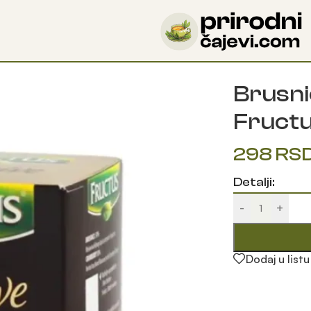
Otkrijte blagodeti prirode uz naše čajeve!
ructus
Brusni
Fruct
298
RS
Detalji:
-
+
Dodaj u listu